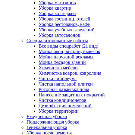
Уборка магазинов
Уборка квартир
Уборка коттеджей
Уборка гостиниц, отелей
Уборка ресторанов, кафе
Уборка учебных заведений
Уборка автосалонов
Специализированные работы
Все виды спецработ (21 вид)
Мойка окон, витрин, вывесок
Мойка наружной рекламы
Мойка фасадов зданий
Химчистка мебели
Химчистка ковров, ковролина
Чистка линолеума
Чистка напольной плитки
Роторная размывка пола
Нанесение защитных покрытий
Чистка кондиционеров
Дезинфекция помещений
Уборка территории
Ежедневная уборка
Поддерживающая уборка
Генеральная уборка
Уборка после ремонта