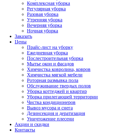
Комплексная уборка
Регулярная уборка
Разовая уборка
Утренняя уборка
Вечерняя уборка
Ночная уборка
Заказать
Цены
Прайс-лист на уборку
Ежедневная уборка
Послестроительная уборка
Мытье окон и фасадов
Химчистка ковролина, ковров
Химчистка мягкой мебели
Роторная размывка пола
Обслуживание твердых полов
Уборка коттеджей и квартир
Уборка прилегающей территории
Чистка кондиционеров
Вывоз мусора и снега
Дезинсекция и дератизация
Уничтожение плесени
Акции и скидки
Контакты