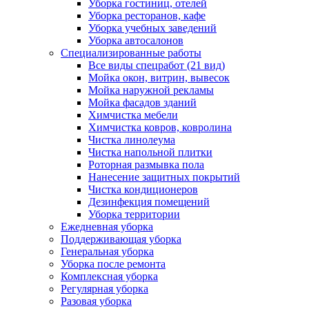
Уборка гостиниц, отелей
Уборка ресторанов, кафе
Уборка учебных заведений
Уборка автосалонов
Специализированные работы
Все виды спецработ (21 вид)
Мойка окон, витрин, вывесок
Мойка наружной рекламы
Мойка фасадов зданий
Химчистка мебели
Химчистка ковров, ковролина
Чистка линолеума
Чистка напольной плитки
Роторная размывка пола
Нанесение защитных покрытий
Чистка кондиционеров
Дезинфекция помещений
Уборка территории
Ежедневная уборка
Поддерживающая уборка
Генеральная уборка
Уборка после ремонта
Комплексная уборка
Регулярная уборка
Разовая уборка