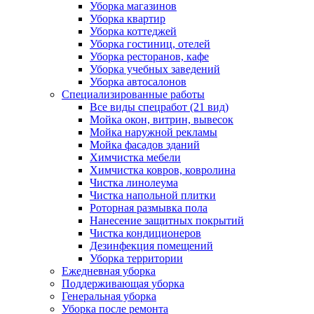
Уборка магазинов
Уборка квартир
Уборка коттеджей
Уборка гостиниц, отелей
Уборка ресторанов, кафе
Уборка учебных заведений
Уборка автосалонов
Специализированные работы
Все виды спецработ (21 вид)
Мойка окон, витрин, вывесок
Мойка наружной рекламы
Мойка фасадов зданий
Химчистка мебели
Химчистка ковров, ковролина
Чистка линолеума
Чистка напольной плитки
Роторная размывка пола
Нанесение защитных покрытий
Чистка кондиционеров
Дезинфекция помещений
Уборка территории
Ежедневная уборка
Поддерживающая уборка
Генеральная уборка
Уборка после ремонта