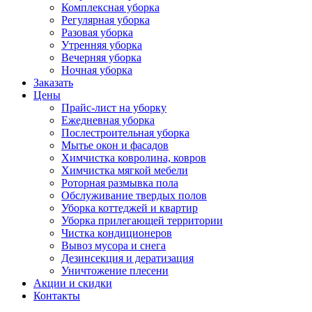
Комплексная уборка
Регулярная уборка
Разовая уборка
Утренняя уборка
Вечерняя уборка
Ночная уборка
Заказать
Цены
Прайс-лист на уборку
Ежедневная уборка
Послестроительная уборка
Мытье окон и фасадов
Химчистка ковролина, ковров
Химчистка мягкой мебели
Роторная размывка пола
Обслуживание твердых полов
Уборка коттеджей и квартир
Уборка прилегающей территории
Чистка кондиционеров
Вывоз мусора и снега
Дезинсекция и дератизация
Уничтожение плесени
Акции и скидки
Контакты