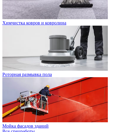
Химчистка ковров и ковролина
Роторная размывка пола
Мойка фасадов зданий
Все спецработы