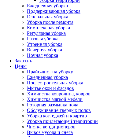
Уборка территории
Ежедневная уборка
Поддерживающая уборка
Генеральная уборка
Уборка после ремонта
Комплексная уборка
Регулярная уборка
Разовая уборка
Утренняя уборка
Вечерняя уборка
Ночная уборка
Заказать
Цены
Прайс-лист на уборку
Ежедневная уборка
Послестроительная уборка
Мытье окон и фасадов
Химчистка ковролина, ковров
Химчистка мягкой мебели
Роторная размывка пола
Обслуживание твердых полов
Уборка коттеджей и квартир
Уборка прилегающей территории
Чистка кондиционеров
Вывоз мусора и снега