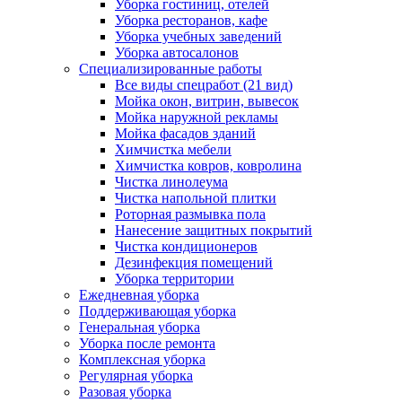
Уборка гостиниц, отелей
Уборка ресторанов, кафе
Уборка учебных заведений
Уборка автосалонов
Специализированные работы
Все виды спецработ (21 вид)
Мойка окон, витрин, вывесок
Мойка наружной рекламы
Мойка фасадов зданий
Химчистка мебели
Химчистка ковров, ковролина
Чистка линолеума
Чистка напольной плитки
Роторная размывка пола
Нанесение защитных покрытий
Чистка кондиционеров
Дезинфекция помещений
Уборка территории
Ежедневная уборка
Поддерживающая уборка
Генеральная уборка
Уборка после ремонта
Комплексная уборка
Регулярная уборка
Разовая уборка