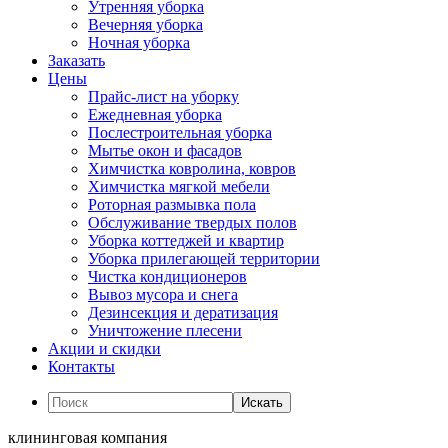
Утренняя уборка
Вечерняя уборка
Ночная уборка
Заказать
Цены
Прайс-лист на уборку
Ежедневная уборка
Послестроительная уборка
Мытье окон и фасадов
Химчистка ковролина, ковров
Химчистка мягкой мебели
Роторная размывка пола
Обслуживание твердых полов
Уборка коттеджей и квартир
Уборка прилегающей территории
Чистка кондиционеров
Вывоз мусора и снега
Дезинсекция и дератизация
Уничтожение плесени
Акции и скидки
Контакты
Искать
клининговая компания