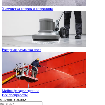
Химчистка ковров и ковролина
Роторная размывка пола
Мойка фасадов зданий
Все спецработы
отправить заявку