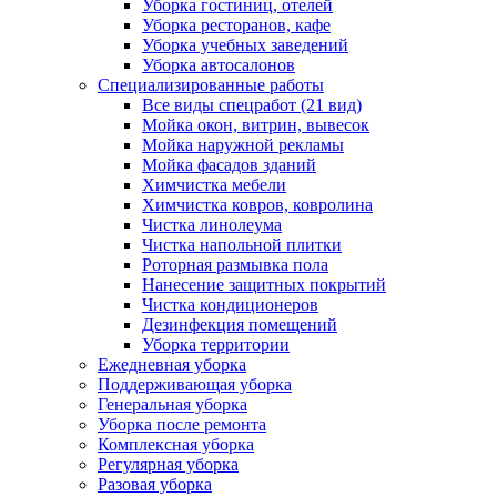
Уборка гостиниц, отелей
Уборка ресторанов, кафе
Уборка учебных заведений
Уборка автосалонов
Специализированные работы
Все виды спецработ (21 вид)
Мойка окон, витрин, вывесок
Мойка наружной рекламы
Мойка фасадов зданий
Химчистка мебели
Химчистка ковров, ковролина
Чистка линолеума
Чистка напольной плитки
Роторная размывка пола
Нанесение защитных покрытий
Чистка кондиционеров
Дезинфекция помещений
Уборка территории
Ежедневная уборка
Поддерживающая уборка
Генеральная уборка
Уборка после ремонта
Комплексная уборка
Регулярная уборка
Разовая уборка