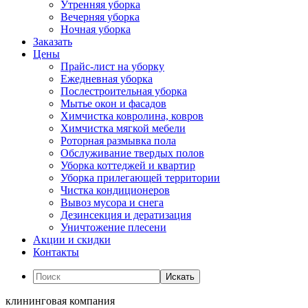
Утренняя уборка
Вечерняя уборка
Ночная уборка
Заказать
Цены
Прайс-лист на уборку
Ежедневная уборка
Послестроительная уборка
Мытье окон и фасадов
Химчистка ковролина, ковров
Химчистка мягкой мебели
Роторная размывка пола
Обслуживание твердых полов
Уборка коттеджей и квартир
Уборка прилегающей территории
Чистка кондиционеров
Вывоз мусора и снега
Дезинсекция и дератизация
Уничтожение плесени
Акции и скидки
Контакты
Искать
клининговая компания