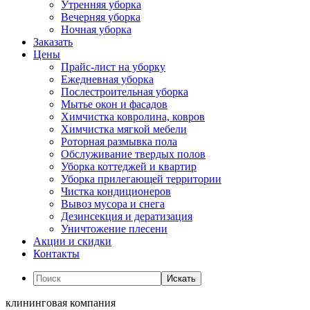
Утренняя уборка
Вечерняя уборка
Ночная уборка
Заказать
Цены
Прайс-лист на уборку
Ежедневная уборка
Послестроительная уборка
Мытье окон и фасадов
Химчистка ковролина, ковров
Химчистка мягкой мебели
Роторная размывка пола
Обслуживание твердых полов
Уборка коттеджей и квартир
Уборка прилегающей территории
Чистка кондиционеров
Вывоз мусора и снега
Дезинсекция и дератизация
Уничтожение плесени
Акции и скидки
Контакты
Искать
клининговая компания