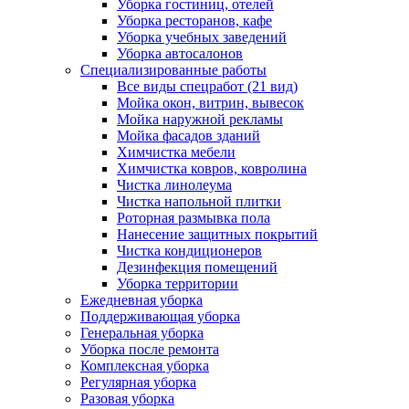
Уборка гостиниц, отелей
Уборка ресторанов, кафе
Уборка учебных заведений
Уборка автосалонов
Специализированные работы
Все виды спецработ (21 вид)
Мойка окон, витрин, вывесок
Мойка наружной рекламы
Мойка фасадов зданий
Химчистка мебели
Химчистка ковров, ковролина
Чистка линолеума
Чистка напольной плитки
Роторная размывка пола
Нанесение защитных покрытий
Чистка кондиционеров
Дезинфекция помещений
Уборка территории
Ежедневная уборка
Поддерживающая уборка
Генеральная уборка
Уборка после ремонта
Комплексная уборка
Регулярная уборка
Разовая уборка