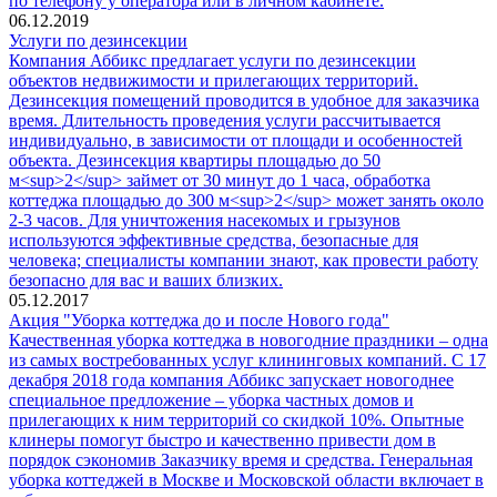
по телефону у оператора или в личном кабинете.
06.12.2019
Услуги по дезинсекции
Компания Аббикс предлагает услуги по дезинсекции
объектов недвижимости и прилегающих территорий.
Дезинсекция помещений проводится в удобное для заказчика
время. Длительность проведения услуги рассчитывается
индивидуально, в зависимости от площади и особенностей
объекта. Дезинсекция квартиры площадью до 50
м<sup>2</sup> займет от 30 минут до 1 часа, обработка
коттеджа площадью до 300 м<sup>2</sup> может занять около
2-3 часов. Для уничтожения насекомых и грызунов
используются эффективные средства, безопасные для
человека; специалисты компании знают, как провести работу
безопасно для вас и ваших близких.
05.12.2017
Акция "Уборка коттеджа до и после Нового года"
Качественная уборка коттеджа в новогодние праздники – одна
из самых востребованных услуг клининговых компаний. С 17
декабря 2018 года компания Аббикс запускает новогоднее
специальное предложение – уборка частных домов и
прилегающих к ним территорий со скидкой 10%. Опытные
клинеры помогут быстро и качественно привести дом в
порядок сэкономив Заказчику время и средства. Генеральная
уборка коттеджей в Москве и Московской области включает в